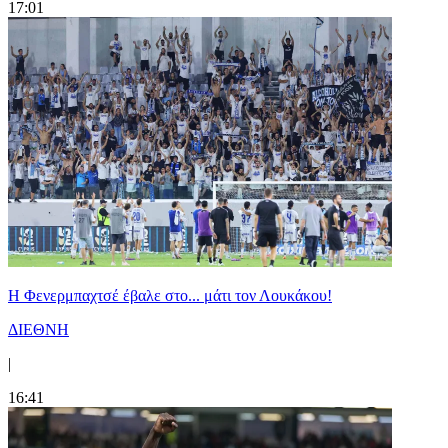
17:01
Η Φενερμπαχτσέ έβαλε στο... μάτι τον Λουκάκου!
ΔΙΕΘΝΗ
|
16:41