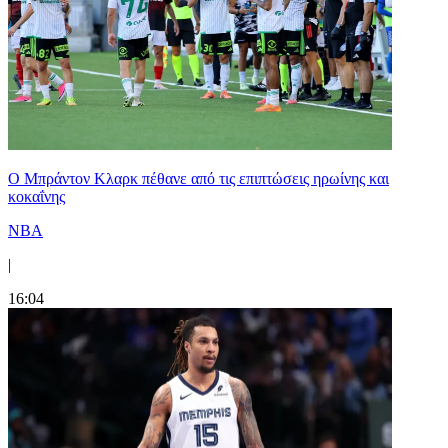
Ο Μπράντον Κλαρκ πέθανε από τις επιπτώσεις ηρωίνης και
κοκαΐνης
NBA
|
16:04