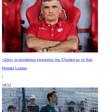
«Ξινό» το ανεπίσημο ντεμπούτο του Τζολάκη με τη Χαλ
Premier League
|
18:52