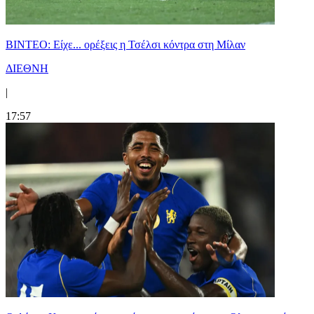
BINTEO: Είχε... ορέξεις η Τσέλσι κόντρα στη Μίλαν
ΔΙΕΘΝΗ
|
17:57