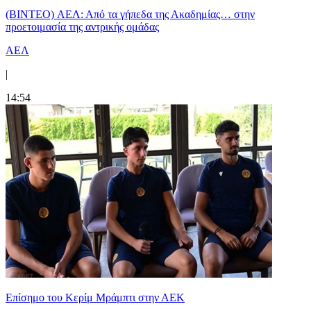
(BINTEO) ΑΕΛ: Από τα γήπεδα της Ακαδημίας… στην
προετοιμασία της αντρικής ομάδας
ΑΕΛ
|
14:54
Επίσημο του Κερίμ Μράμπτι στην ΑΕK