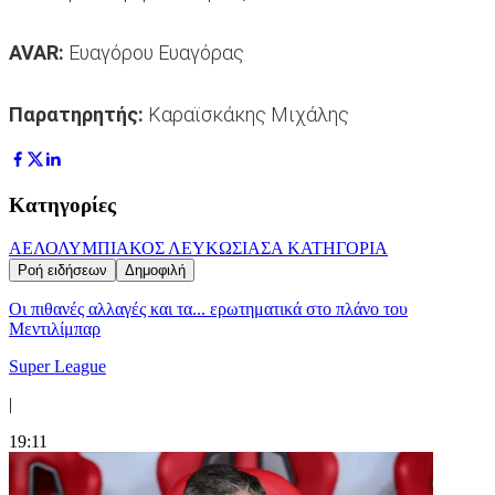
AVAR:
Ευαγόρου Ευαγόρας
Παρατηρητής:
Καραϊσκάκης Μιχάλης
Κατηγορίες
ΑΕΛ
ΟΛΥΜΠΙΑΚΟΣ ΛΕΥΚΩΣΙΑΣ
Α ΚΑΤΗΓΟΡΙΑ
Ροή ειδήσεων
Δημοφιλή
Οι πιθανές αλλαγές και τα... ερωτηματικά στο πλάνο του
Μεντιλίμπαρ
Super League
|
19:11