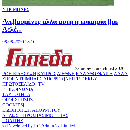
ΝΤΡΙΜΠΛΕΣ
Ανεβασμένος αλλά αυτή η ευκαιρία βρε
Λελέ...
08-08-2026 18:16
Saturday 8 undefined 2026
ΡΟΗ ΕΙΔΗΣΕΩΝ
|
ΚΥΠΡΟΣ
|
ΔΙΕΘΝΗ
|
ΚΑΛΑΘΟΣΦΑΙΡΑ
|
ΑΛΛΑ
ΣΠΟΡ
|
ΝΤΡΙΜΠΛΕΣ
|
ΑΠΟΨΕΙΣ
|
AFTER DERBY
|
ΠΡΩΤΟΣΕΛΙΔΟ
|
TV
ΕΠΙΚΟΙΝΩΝΙΑ
|
TAYTOTHTA
|
ΟΡΟΙ ΧΡΗΣΗΣ
|
COOKIES
|
ΕΙΔΟΠΟΙΗΣΗ ΑΠΟΡΡΗΤΟΥ
|
ΔΗΛΩΣΗ ΠΡΟΣΒΑΣΙΜΟΤΗΤΑΣ
|
ΠΟΛΙΤΗΣ
© Developed by P.C Admin 22 Limited