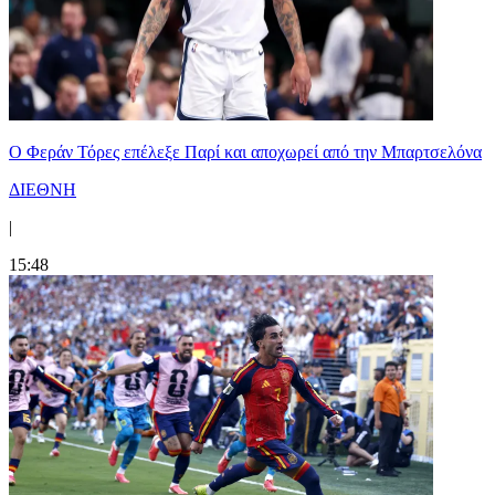
Ο Φεράν Τόρες επέλεξε Παρί και αποχωρεί από την Μπαρτσελόνα
ΔΙΕΘΝΗ
|
15:48