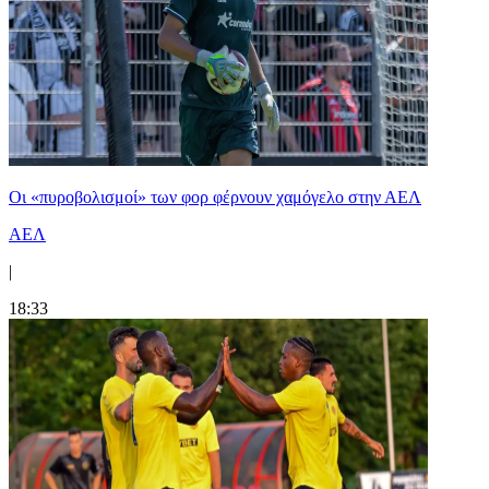
Οι «πυροβολισμοί» των φορ φέρνουν χαμόγελο στην ΑΕΛ
ΑΕΛ
|
18:33