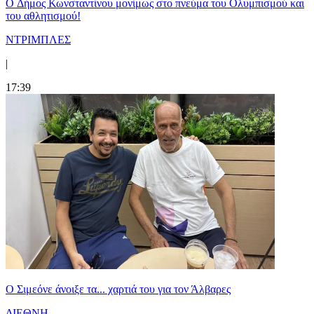
O Δήμος Κωνσταντίνου μονίμως στο πνεύμα του Ολυμπισμού και
του αθλητισμού!
ΝΤΡΙΜΠΛΕΣ
|
17:39
Ο Σιμεόνε άνοιξε τα... χαρτιά του για τον Άλβαρες
ΔΙΕΘΝΗ