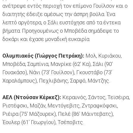
ανέτρεψε εντός περιοχή τον επίμονο Γουίλσον και ο
διαιτητής έδειξε αμέσως την άσπρη βούλα. Ένα
λεπτό αργότερα, ο Σάλι ευστόχησε από τα έντεκα
βήματα. Προηγουμένως ο Μποβέδα σημάδεψε το
δοκάρι και έχασε μοναδική ευκαιρία.
Ολυμπιακός (Γιώργος Πετράκη):
Μολ, Κυριάκου,
Μποβέδα, Σαμπίνια, Μανρίκε (62’ Κα), Σάλι (90’
Γουακάσο), Νάνι (73’ Γουίλσον), Γκουστάβο (73’
Χαραλάμπους), Πεχλιβάνης, Σαρφό, Μάντζης.
ΑΕΛ (Ντούσαν Κέρκεζ):
Κεραυνός, Σάντος, Τεϊσέιρα,
Ριστέφσκι, Μαζάν, Μεντόγεβιτς, Ζντραφκόφσκι,
Ριέιρα (75’ Μάζουρεκ), Πελέ (86’ Μάιντεβατς),
Έουλερ (61’ Γεωργίου), Τσέποβιτς.