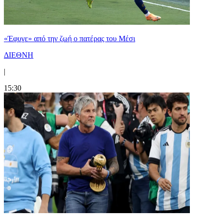
«Έφυγε» από την ζωή ο πατέρας του Μέσι
ΔΙΕΘΝΗ
|
15:30