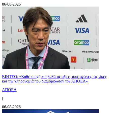
06-08-2026
ΒΙΝΤΕΟ: «Κάθε εποχή κουβαλά τις αξίες, τους αγώνες, τις νίκες
και την κληρονομιά που διαμόρφωσαν τον ΑΠΟΕΛ»
ΑΠΟΕΛ
|
06-08-2026