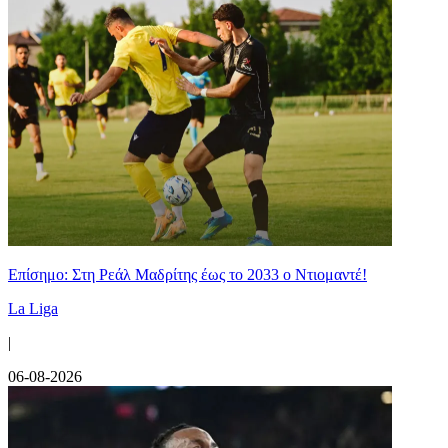
Επίσημο: Στη Ρεάλ Μαδρίτης έως το 2033 ο Ντιομαντέ!
La Liga
|
06-08-2026