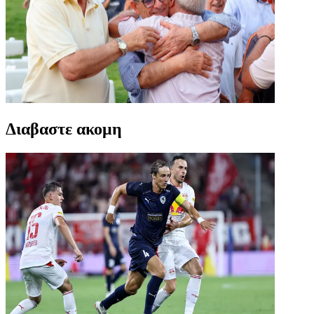
Διαβαστε ακομη