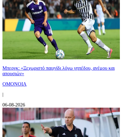
Μπεργκ: «Ξεχωριστό παιχνίδι λόγω γηπέδου, ανέμου και
απουσιών»
ΟΜΟΝΟΙΑ
|
06-08-2026