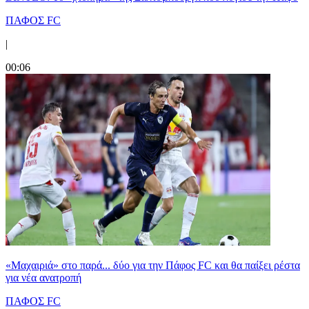
ΠΑΦΟΣ FC
|
00:06
«Μαχαιριά» στο παρά... δύο για την Πάφος FC και θα παίξει ρέστα
για νέα ανατροπή
ΠΑΦΟΣ FC