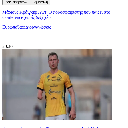
Ροή ειδήσεων
Δημοφιλή
Μάριους Κράιγκερ Λιντ: Ο ποδοσφαιριστής που παίζει στο
Conference χωρίς δεξί χέρι
Ευρωπαϊκές Διοργανώσεις
|
20:30