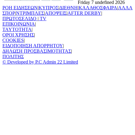
Friday 7 undefined 2026
ΡΟΗ ΕΙΔΗΣΕΩΝ
|
ΚΥΠΡΟΣ
|
ΔΙΕΘΝΗ
|
ΚΑΛΑΘΟΣΦΑΙΡΑ
|
ΑΛΛΑ
ΣΠΟΡ
|
ΝΤΡΙΜΠΛΕΣ
|
ΑΠΟΨΕΙΣ
|
AFTER DERBY
|
ΠΡΩΤΟΣΕΛΙΔΟ
|
TV
ΕΠΙΚΟΙΝΩΝΙΑ
|
TAYTOTHTA
|
ΟΡΟΙ ΧΡΗΣΗΣ
|
COOKIES
|
ΕΙΔΟΠΟΙΗΣΗ ΑΠΟΡΡΗΤΟΥ
|
ΔΗΛΩΣΗ ΠΡΟΣΒΑΣΙΜΟΤΗΤΑΣ
|
ΠΟΛΙΤΗΣ
© Developed by P.C Admin 22 Limited