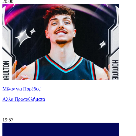
20:00
Μίλαν για Παρέδες!
Άλλα Πρωταθλήματα
|
19:57