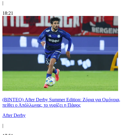
|
18:21
(ΒΙΝΤΕΟ) After Derby Summer Edition: Ζόρια για Ομόνοια,
πείθει ο Απόλλωνας, το γυρίζει η Πάφος
After Derby
|