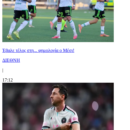
Έβαλε τέλος στη... φημολογία o Μέσι!
ΔΙΕΘΝΗ
|
17:12