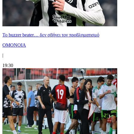
Το buzzer beater… δεν σβήνει τoν προβληματισμό
ΟΜΟΝΟΙΑ
|
19:30