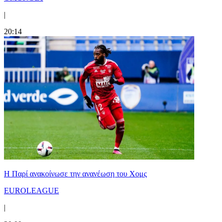
|
20:14
Η Παρί ανακοίνωσε την ανανέωση του Χομς
EUROLEAGUE
|