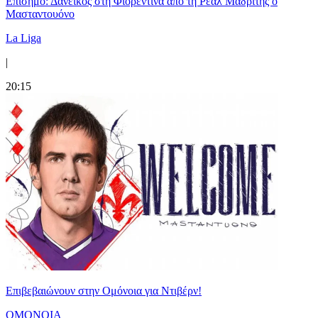
Επίσημο: Δανεικός στη Φιορεντίνα από τη Ρεάλ Μαδρίτης ο
Μασταντουόνο
La Liga
|
20:15
Επιβεβαιώνουν στην Ομόνοια για Ντιβέρν!
ΟΜΟΝΟΙΑ