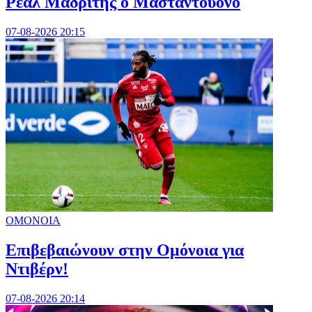
Ρεάλ Μαδρίτης ο Μασταντουόνο
07-08-2026 20:15
ΟΜΟΝΟΙΑ
Επιβεβαιώνουν στην Ομόνοια για
Ντιβέρν!
07-08-2026 20:14