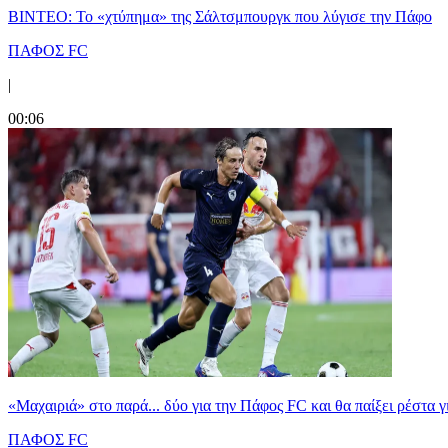
ΒΙΝΤΕΟ: Το «χτύπημα» της Σάλτσμπουργκ που λύγισε την Πάφο
ΠΑΦΟΣ FC
|
00:06
«Μαχαιριά» στο παρά... δύο για την Πάφος FC και θα παίξει ρέστα γ
ΠΑΦΟΣ FC