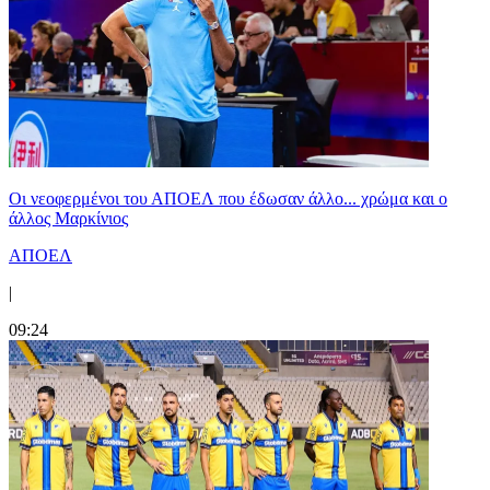
Οι νεοφερμένοι του ΑΠΟΕΛ που έδωσαν άλλο... χρώμα και ο
άλλος Μαρκίνιος
ΑΠΟΕΛ
|
09:24