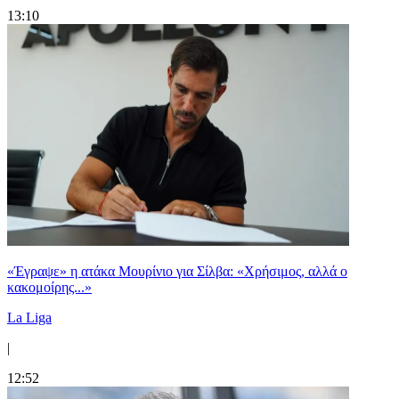
13:10
«Έγραψε» η ατάκα Μουρίνιο για Σίλβα: «Χρήσιμος, αλλά ο
κακομοίρης...»
La Liga
|
12:52