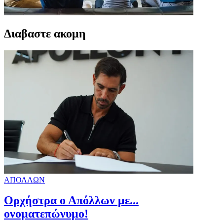
Διαβαστε ακομη
ΑΠΟΛΛΩΝ
Ορχήστρα o Aπόλλων με...
ονοματεπώνυμο!