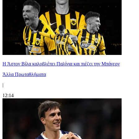
Η Άστον Βίλα καλοβλέπει Παλίνια και πιέζει την Μπάγερν
Άλλα Πρωταθλήματα
|
12:14