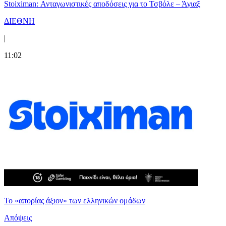
Stoiximan: Ανταγωνιστικές αποδόσεις για το Τσβόλε – Άγιαξ
ΔΙΕΘΝΗ
|
11:02
Το «απορίας άξιον» των ελληνικών ομάδων
Απόψεις