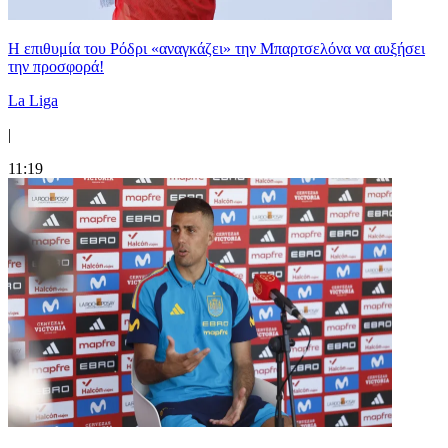
Η επιθυμία του Ρόδρι «αναγκάζει» την Μπαρτσελόνα να αυξήσει
την προσφορά!
La Liga
|
11:19