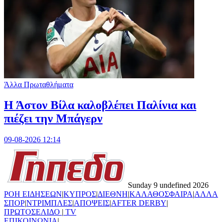
Άλλα Πρωταθλήματα
Η Άστον Βίλα καλοβλέπει Παλίνια και
πιέζει την Μπάγερν
09-08-2026 12:14
Sunday 9 undefined 2026
ΡΟΗ ΕΙΔΗΣΕΩΝ
|
ΚΥΠΡΟΣ
|
ΔΙΕΘΝΗ
|
ΚΑΛΑΘΟΣΦΑΙΡΑ
|
ΑΛΛΑ
ΣΠΟΡ
|
ΝΤΡΙΜΠΛΕΣ
|
ΑΠΟΨΕΙΣ
|
AFTER DERBY
|
ΠΡΩΤΟΣΕΛΙΔΟ
|
TV
ΕΠΙΚΟΙΝΩΝΙΑ
|