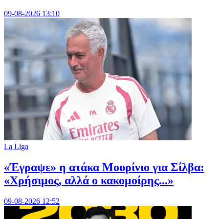
09-08-2026 13:10
La Liga
«Έγραψε» η ατάκα Μουρίνιο για Σίλβα:
«Χρήσιμος, αλλά ο κακομοίρης...»
09-08-2026 12:52