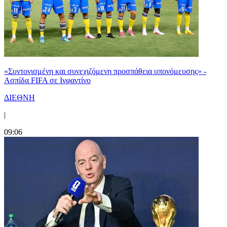
«Συντονισμένη και συνεχιζόμενη προσπάθεια υπονόμευσης» -
Ασπίδα FIFA σε Ινφαντίνο
ΔΙΕΘΝΗ
|
09:06