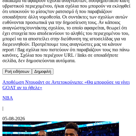
δικαίωμα να αφαιρούν σχόλια αναγνωστών, δυσφημιστικού και/ή
υβριστικού περιεχομένου, ή/και σχόλια που μπορούν να εκληφθεί
ότι υποκινούν το μίσος/τον ρατσισμό ή που παραβιάζουν
οποιαδήποτε άλλη νομοθεσία. Οι συντάκτες των σχολίων αυτών
ευθύνονται προσωπικά για την δημοσίευση τους. Αν κάποιος
αναγνώστης/συντάκτης σχολίου, το οποίο αφαιρείται, θεωρεί ότι
έχει στοιχεία που αποδεικνύουν το αληθές του περιεχομένου του,
μπορεί να τα αποστείλει στην διεύθυνση της ιστοσελίδας για να
διερευνηθούν. Προτρέπουμε τους αναγνώστες μας να κάνουν
report / flag σχόλια που πιστεύουν ότι παραβιάζουν τους πιο πάνω
κανόνες. Σχόλια που περιέχουν URL / links σε οποιαδήποτε
σελίδα, δεν δημοσιεύονται αυτόματα.
Ροή ειδήσεων
Δημοφιλή
Αποθέωση Ντουράντ σε Αντετοκούνμπο: «Θα μπορούσε να γίνει
GOAT αν το ήθελε»
NBA
|
05-08-2026