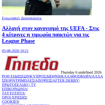
Ευρωπαϊκές Διοργανώσεις
Αλλαγή στον κανονισμό της UEFA - Στις
4 κίτρινες η τιμωρία παικτών για τις
League Phase
05-08-2026 10:21
Thursday 6 undefined 2026
ΡΟΗ ΕΙΔΗΣΕΩΝ
|
ΚΥΠΡΟΣ
|
ΔΙΕΘΝΗ
|
ΚΑΛΑΘΟΣΦΑΙΡΑ
|
ΑΛΛΑ
ΣΠΟΡ
|
ΝΤΡΙΜΠΛΕΣ
|
ΑΠΟΨΕΙΣ
|
AFTER DERBY
|
ΠΡΩΤΟΣΕΛΙΔΟ
|
TV
ΕΠΙΚΟΙΝΩΝΙΑ
|
TAYTOTHTA
|
ΟΡΟΙ ΧΡΗΣΗΣ
|
COOKIES
|