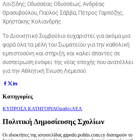
Λοϊζίδης, Οδυσσέας Οδυσσέως, Ανδρέας
Θρασυβούλου, Παύλος Σάββα, Πέτρος Γαρπόζης,
Χρηστάκης Κολιανδρής
Το Διοικητικό Συμβούλιο ευχαριστεί για ακόμα μια
φορά όλα τα μέλη του Σωματείου για την καθολική
εμπιστοσύνη και στήριξη, και καλεί άπαντες σε
συσπείρωση ενόψει της νέας εποχής που ανατέλλει
για την Αθλητική Ένωση Λεμεσού.
Κατηγορίες
ΚΥΠΡΟΣ
Α ΚΑΤΗΓΟΡΙΑ
Ομαδες
ΑΕΛ
Πολιτική Δημοσίευσης Σχολίων
Οι ιδιοκτήτες της ιστοσελίδας gipedo.politis.com.cy διατηρούν το