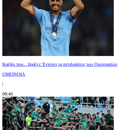
Καζάνι που... βράζει: Έντονες οι αντιδράσεις των Ομονοιατών
ΟΜΟΝΟΙΑ
|
08:40