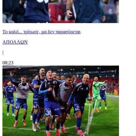
Το καλό... τρίτωσε, μα δεν παρασύρεται
ΑΠΟΛΛΩΝ
|
08:23