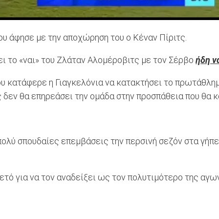
ου άφησε με την αποχώρηση του ο Κέναν Πίριτς.
ι το «ναι» του Ζλάταν Αλομέροβιτς με τον Σέρβο
ήδη ν
που κατάφερε η Γιαγκελόνια να κατακτήσει το πρωτάθλ
δεν θα επηρεάσει την ομάδα στην προσπάθεια που θα κά
ολύ σπουδαίες επεμβάσεις την περσινή σεζόν στα γήπεδ
ρκετό για να τον αναδείξει ως τον πολυτιμότερο της αγω