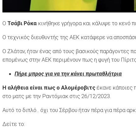
Ο
Τσάβι Ρόκα
κινήθηκε γρήγορα και κάλυψε το κενό π
Ο τεχνικός διευθυντής της ΑΕΚ κατάφερε να αποσπάσε
Ο Ζλάταν, ήταν ένας από τους βασικούς παράγοντες 
επομένως στην ΑΕΚ περιμένουν πως η φυγή του Πίριτς 
Πήρε μπρος για να την κάνει πρωταθλήτρια
Η αλήθεια είναι πως ο Αλομέροβιτς
έκανε κάποιες π
στο ματς με την Ραντόμιακ στις 26/12/2023.
Αυτό το διπλό... όχι του Σέρβου ήταν πέρα για πέρα α
Δείτε το: