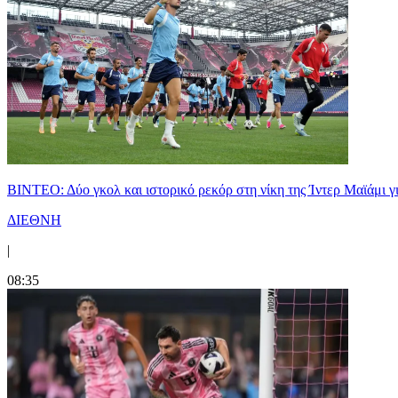
ΒΙΝΤΕΟ: Δύο γκολ και ιστορικό ρεκόρ στη νίκη της Ίντερ Μαϊάμι γ
ΔΙΕΘΝΗ
|
08:35