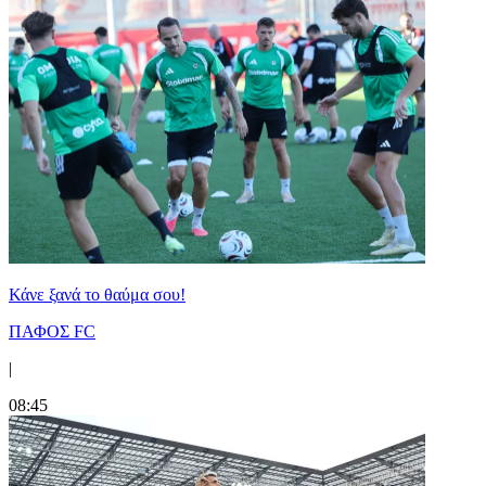
Κάνε ξανά το θαύμα σου!
ΠΑΦΟΣ FC
|
08:45