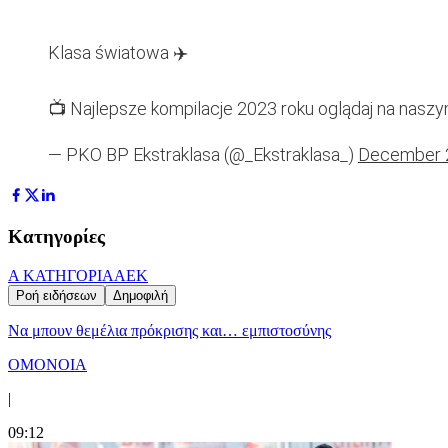
Klasa światowa ✈️
📺 Najlepsze kompilacje 2023 roku oglądaj na nas
— PKO BP Ekstraklasa (@_Ekstraklasa_)
December 
Κατηγορίες
Α ΚΑΤΗΓΟΡΙΑ
ΑΕΚ
Ροή ειδήσεων
Δημοφιλή
Να μπουν θεμέλια πρόκρισης και… εμπιστοσύνης
ΟΜΟΝΟΙΑ
|
09:12