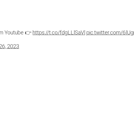
zym Youtube 👉
https://t.co/fdgLLlSaVl
pic.twitter.com/6l
26, 2023