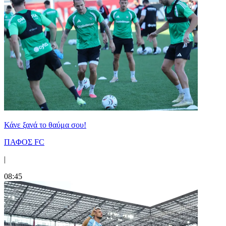
Κάνε ξανά το θαύμα σου!
ΠΑΦΟΣ FC
|
08:45