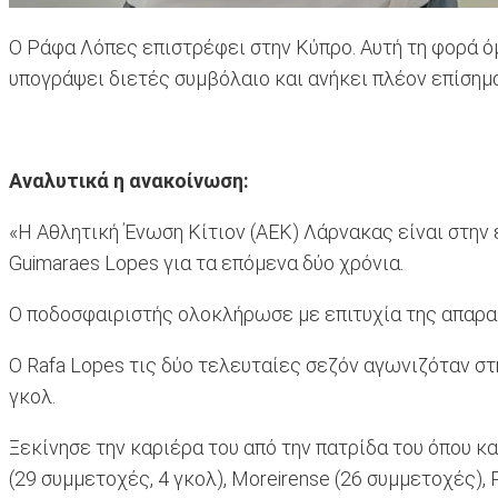
Ο Ράφα Λόπες επιστρέφει στην Κύπρο. Αυτή τη φορά ό
υπογράψει διετές συμβόλαιο και ανήκει πλέον επίσημ
Αναλυτικά η ανακοίνωση:
«Η Αθλητική Ένωση Κίτιον (ΑΕΚ) Λάρνακας είναι στην
Guimaraes Lopes για τα επόμενα δύο χρόνια.
Ο ποδοσφαιριστής ολοκλήρωσε με επιτυχία της απαραί
O Rafa Lopes τις δύο τελευταίες σεζόν αγωνιζόταν σ
γκολ.
Ξεκίνησε την καριέρα του από την πατρίδα του όπου κα
(29 συμμετοχές, 4 γκολ), Moreirense (26 συμμετοχές), 