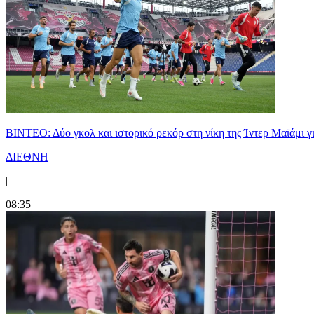
ΒΙΝΤΕΟ: Δύο γκολ και ιστορικό ρεκόρ στη νίκη της Ίντερ Μαϊάμι γ
ΔΙΕΘΝΗ
|
08:35