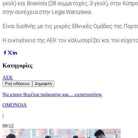
γκολ) και Boavista (28 συμμετοχές, 3 γκολ), στην Κύπρ
στην συνέχεια στην Legia Warszawa.
Είναι διεθνής με τις μικρές Εθνικές Ομάδες της Πορτ
H oικογένεια της ΑΕΚ τον καλωσορίζει και του εύχετα
Κατηγορίες
ΑΕΚ
Ροή ειδήσεων
Δημοφιλή
Να μπουν θεμέλια πρόκρισης και… εμπιστοσύνης
ΟΜΟΝΟΙΑ
|
09:12