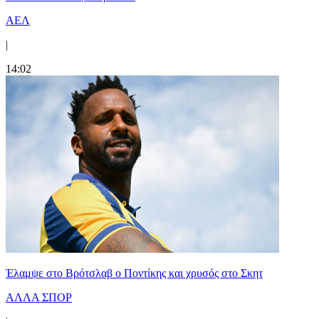
ΑΕΛ
|
14:02
Έλαμψε στο Βρότσλαβ ο Ποντίκης και χρυσός στο Σκητ
ΑΛΛΑ ΣΠΟΡ