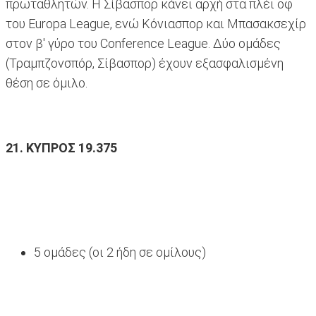
πρωταθλητών. Η Σίβασπορ κάνει αρχή στα πλέι οφ
του Europa League, ενώ Κόνιασπορ και Μπασακσεχίρ
στον β' γύρο του Conference League. Δύο ομάδες
(Τραμπζονσπόρ, Σίβασπορ) έχουν εξασφαλισμένη
θέση σε όμιλο.
21. ΚΥΠΡΟΣ 19.375
5 ομάδες (οι 2 ήδη σε ομίλους)