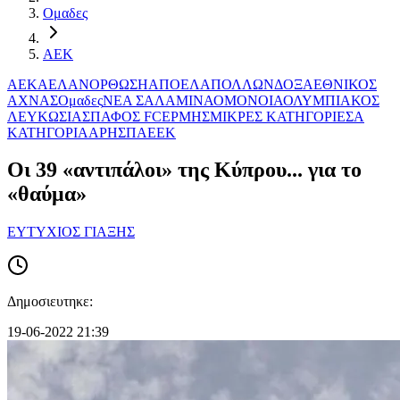
Ομαδες
ΑΕΚ
ΑΕΚ
ΑΕΛ
ΑΝΟΡΘΩΣΗ
ΑΠΟΕΛ
ΑΠΟΛΛΩΝ
ΔΟΞΑ
ΕΘΝΙΚΟΣ
ΑΧΝΑΣ
Ομαδες
ΝΕΑ ΣΑΛΑΜΙΝΑ
ΟΜΟΝΟΙΑ
ΟΛΥΜΠΙΑΚΟΣ
ΛΕΥΚΩΣΙΑΣ
ΠΑΦΟΣ FC
ΕΡΜΗΣ
ΜΙΚΡΕΣ ΚΑΤΗΓΟΡΙΕΣ
Α
ΚΑΤΗΓΟΡΙΑ
ΑΡΗΣ
ΠΑΕΕΚ
Οι 39 «αντιπάλοι» της Κύπρου... για το
«θαύμα»
ΕΥΤΥΧΙΟΣ ΓΙΑΞΗΣ
Δημοσιευτηκε:
19-06-2022 21:39