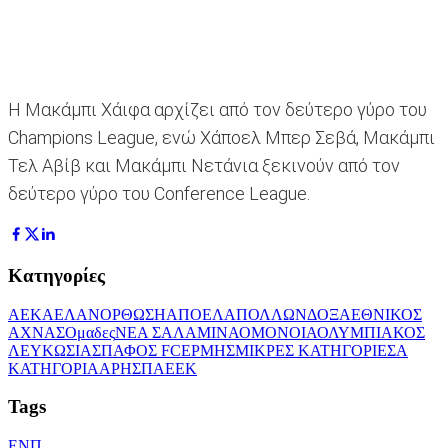
Η Μακάμπι Χάιφα αρχίζει από τον δεύτερο γύρο του
Champions League, ενώ Χάποελ Μπερ Σεβά, Μακάμπι
Τελ Αβίβ και Μακάμπι Νετάνια ξεκινούν από τον
δεύτερο γύρο του Conference League.
Κατηγορίες
ΑΕΚ
ΑΕΛ
ΑΝΟΡΘΩΣΗ
ΑΠΟΕΛ
ΑΠΟΛΛΩΝ
ΔΟΞΑ
ΕΘΝΙΚΟΣ
ΑΧΝΑΣ
Ομαδες
ΝΕΑ ΣΑΛΑΜΙΝΑ
ΟΜΟΝΟΙΑ
ΟΛΥΜΠΙΑΚΟΣ
ΛΕΥΚΩΣΙΑΣ
ΠΑΦΟΣ FC
ΕΡΜΗΣ
ΜΙΚΡΕΣ ΚΑΤΗΓΟΡΙΕΣ
Α
ΚΑΤΗΓΟΡΙΑ
ΑΡΗΣ
ΠΑΕΕΚ
Tags
ΕΝΠ