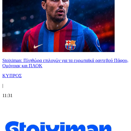
Stoiximan: Πληθώρα επιλογών για τα ευρωπαϊκά ραντεβού Πάφου,
Ομόνοιας και ΠΑΟΚ
ΚΥΠΡΟΣ
|
11:31