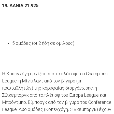
19. ΔΑΝΙΑ 21.925
5 ομάδες (οι 2 ήδη σε ομίλους)
Η Κοπεγχάγη αρχίζει από τα πλέι οφ του Champions
League, η Μίντιλαντ από τον β' γύρο (μη
πρωταθλητών) της κορυφαίας διοργάνωσης, η
Σίλκεμποργκ από τα πλέι οφ του Europa League και
Μπρόντμπο, Βίμποργκ από τον β' γύρο του Conference
League. Δύο ομάδες (Κοπεγχάγη, Σίλκεμποργκ) έχουν