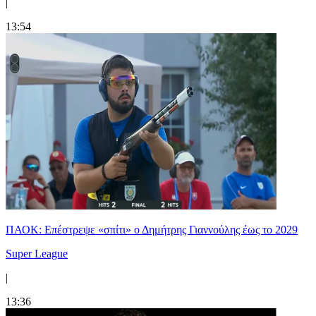
|
13:54
ΠΑΟΚ: Επέστρεψε «σπίτι» ο Δημήτρης Γιαννούλης έως το 2029
Super League
|
13:36