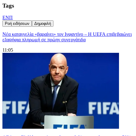
Tags
ΕΝΠ
Ροή ειδήσεων
Δημοφιλή
Νέα καταγγελία «βαραίνει» τον Ινφαντίνο – Η UEFA επιβεβαιώνει
εξαψήφια πληρωμή σε πρώην συνεργάτιδα
11:05