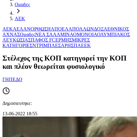
Ομαδες
ΑΕΚ
ΑΕΚ
ΑΕΛ
ΑΝΟΡΘΩΣΗ
ΑΠΟΕΛ
ΑΠΟΛΛΩΝ
ΔΟΞΑ
ΕΘΝΙΚΟΣ
ΑΧΝΑΣ
Ομαδες
ΝΕΑ ΣΑΛΑΜΙΝΑ
ΟΜΟΝΟΙΑ
ΟΛΥΜΠΙΑΚΟΣ
ΛΕΥΚΩΣΙΑΣ
ΠΑΦΟΣ FC
ΕΡΜΗΣ
ΜΙΚΡΕΣ
ΚΑΤΗΓΟΡΙΕΣ
ΝΤΡΙΜΠΛΕΣ
ΑΡΗΣ
ΠΑΕΕΚ
Στέλεχος της ΚΟΠ κατηγορεί την ΚΟΠ
και πλέον θεωρείται φυσιολογικό
ΓΗΠΕΔΟ
Δημοσιευτηκε:
13-06-2022 18:55