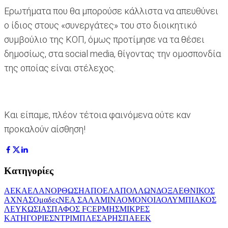
Ερωτήματα που θα μπορούσε κάλλιστα να απευθύνει
ο ίδιος στους «συνεργάτες» του στο διοικητικό
συμβούλιο της ΚΟΠ, όμως προτίμησε να τα θέσει
δημοσίως, στα social media, θίγοντας την ομοσπονδία
της οποίας είναι στέλεχος.
Και είπαμε, πλέον τέτοια φαινόμενα ούτε καν
προκαλούν αίσθηση!
Κατηγορίες
ΑΕΚ
ΑΕΛ
ΑΝΟΡΘΩΣΗ
ΑΠΟΕΛ
ΑΠΟΛΛΩΝ
ΔΟΞΑ
ΕΘΝΙΚΟΣ
ΑΧΝΑΣ
Ομαδες
ΝΕΑ ΣΑΛΑΜΙΝΑ
ΟΜΟΝΟΙΑ
ΟΛΥΜΠΙΑΚΟΣ
ΛΕΥΚΩΣΙΑΣ
ΠΑΦΟΣ FC
ΕΡΜΗΣ
ΜΙΚΡΕΣ
ΚΑΤΗΓΟΡΙΕΣ
ΝΤΡΙΜΠΛΕΣ
ΑΡΗΣ
ΠΑΕΕΚ