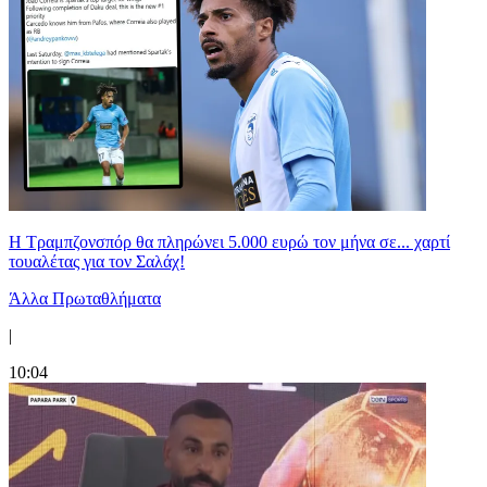
Η Τραμπζονσπόρ θα πληρώνει 5.000 ευρώ τον μήνα σε... χαρτί
τουαλέτας για τον Σαλάχ!
Άλλα Πρωταθλήματα
|
10:04