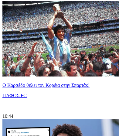
Ο Καρσέδο θέλει τον Κορέια στην Σπαρτάκ!
ΠΑΦΟΣ FC
|
10:44