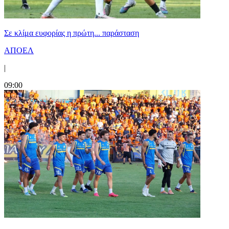
Σε κλίμα ευφορίας η πρώτη... παράσταση
ΑΠΟΕΛ
|
09:00