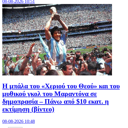
08-08-2026 10:51
Η μπάλα του «Χεριού του Θεού» και του
μυθικού γκολ του Μαραντόνα σε
δημοπρασία – Πάνω από $10 εκατ. η
εκτίμηση (βίντεο)
08-08-2026 10:48