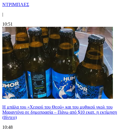
ΝΤΡΙΜΠΛΕΣ
|
10:51
Η μπάλα του «Χεριού του Θεού» και του μυθικού γκολ του
Μαραντόνα σε δημοπρασία – Πάνω από $10 εκατ. η εκτίμηση
(βίντεο)
10:48