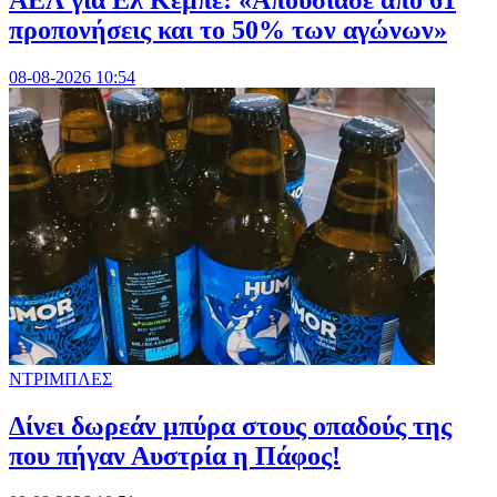
ΑΕΛ για Ελ Κέμπε: «Απουσίασε από 61
προπονήσεις και το 50% των αγώνων»
08-08-2026 10:54
ΝΤΡΙΜΠΛΕΣ
Δίνει δωρεάν μπύρα στους οπαδούς της
που πήγαν Αυστρία η Πάφος!