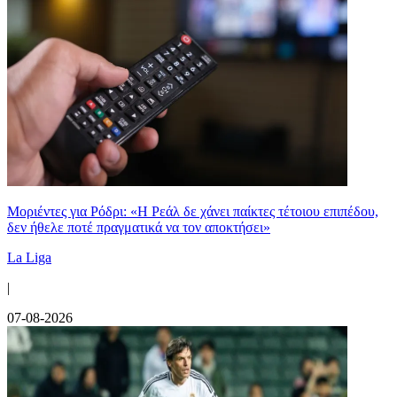
Μοριέντες για Ρόδρι: «Η Ρεάλ δε χάνει παίκτες τέτοιου επιπέδου,
δεν ήθελε ποτέ πραγματικά να τον αποκτήσει»
La Liga
|
07-08-2026