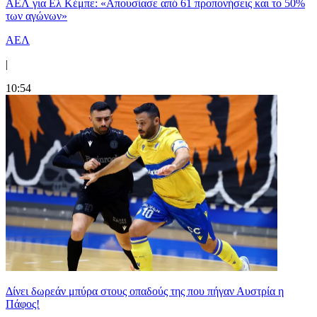
ΑΕΛ για Ελ Κέμπε: «Απουσίασε από 61 προπονήσεις και το 50%
των αγώνων»
ΑΕΛ
|
10:54
Δίνει δωρεάν μπύρα στους οπαδούς της που πήγαν Αυστρία η
Πάφος!