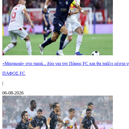
«Μαχαιριά» στο παρά... δύο για την Πάφος FC και θα παίξει ρέστα γ
ΠΑΦΟΣ FC
|
06-08-2026