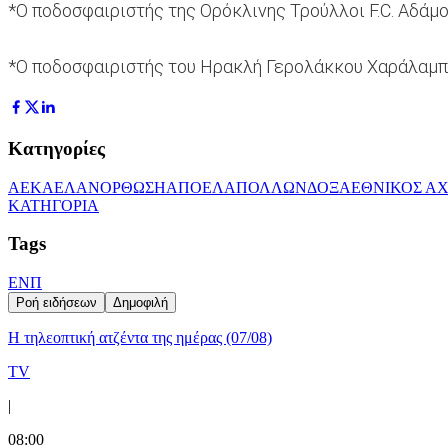
*Ο ποδοσφαιριστής της Ορόκλινης Τρούλλοι F.C. Αδάμο
*Ο ποδοσφαιριστής του Ηρακλή Γερολάκκου Χαράλαμπος
Κατηγορίες
ΑΕΚ
ΑΕΛ
ΑΝΟΡΘΩΣΗ
ΑΠΟΕΛ
ΑΠΟΛΛΩΝ
ΔΟΞΑ
ΕΘΝΙΚΟΣ Α
ΚΑΤΗΓΟΡΙΑ
Tags
ΕΝΠ
Ροή ειδήσεων
Δημοφιλή
Η τηλεοπτική ατζέντα της ημέρας (07/08)
TV
|
08:00