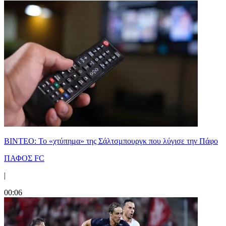
ΒΙΝΤΕΟ: Το «χτύπημα» της Σάλτσμπουργκ που λύγισε την Πάφο
ΠΑΦΟΣ FC
|
00:06