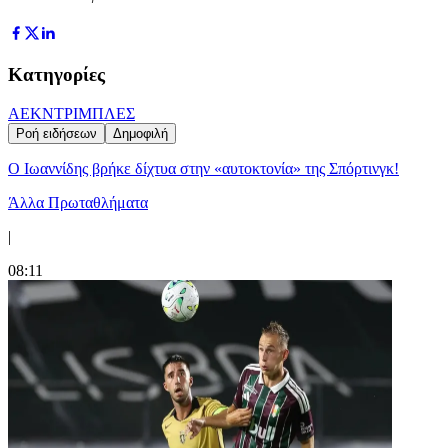
Κατηγορίες
ΑΕΚ
ΝΤΡΙΜΠΛΕΣ
Ροή ειδήσεων
Δημοφιλή
Ο Ιωαννίδης βρήκε δίχτυα στην «αυτοκτονία» της Σπόρτινγκ!
Άλλα Πρωταθλήματα
|
08:11