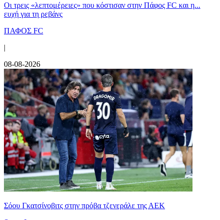
Οι τρεις «λεπτομέρειες» που κόστισαν στην Πάφος FC και η...
ευχή για τη ρεβάνς
ΠΑΦΟΣ FC
|
08-08-2026
Σόου Γκατσίνοβιτς στην πρόβα τζενεράλε της ΑΕΚ