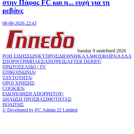
στην Πάφος FC και η... ευχή για τη
ρεβάνς
08-08-2026 22:43
Sunday 9 undefined 2026
ΡΟΗ ΕΙΔΗΣΕΩΝ
|
ΚΥΠΡΟΣ
|
ΔΙΕΘΝΗ
|
ΚΑΛΑΘΟΣΦΑΙΡΑ
|
ΑΛΛΑ
ΣΠΟΡ
|
ΝΤΡΙΜΠΛΕΣ
|
ΑΠΟΨΕΙΣ
|
AFTER DERBY
|
ΠΡΩΤΟΣΕΛΙΔΟ
|
TV
ΕΠΙΚΟΙΝΩΝΙΑ
|
TAYTOTHTA
|
ΟΡΟΙ ΧΡΗΣΗΣ
|
COOKIES
|
ΕΙΔΟΠΟΙΗΣΗ ΑΠΟΡΡΗΤΟΥ
|
ΔΗΛΩΣΗ ΠΡΟΣΒΑΣΙΜΟΤΗΤΑΣ
|
ΠΟΛΙΤΗΣ
© Developed by P.C Admin 22 Limited