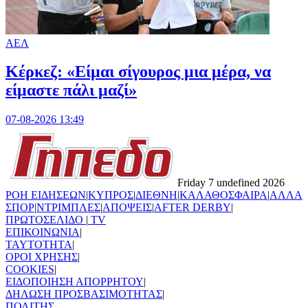
ΑΕΛ
Κέρκεζ: «Είμαι σίγουρος μια μέρα, να
είμαστε πάλι μαζί»
07-08-2026 13:49
Friday 7 undefined 2026
ΡΟΗ ΕΙΔΗΣΕΩΝ
|
ΚΥΠΡΟΣ
|
ΔΙΕΘΝΗ
|
ΚΑΛΑΘΟΣΦΑΙΡΑ
|
ΑΛΛΑ
ΣΠΟΡ
|
ΝΤΡΙΜΠΛΕΣ
|
ΑΠΟΨΕΙΣ
|
AFTER DERBY
|
ΠΡΩΤΟΣΕΛΙΔΟ
|
TV
ΕΠΙΚΟΙΝΩΝΙΑ
|
TAYTOTHTA
|
ΟΡΟΙ ΧΡΗΣΗΣ
|
COOKIES
|
ΕΙΔΟΠΟΙΗΣΗ ΑΠΟΡΡΗΤΟΥ
|
ΔΗΛΩΣΗ ΠΡΟΣΒΑΣΙΜΟΤΗΤΑΣ
|
ΠΟΛΙΤΗΣ