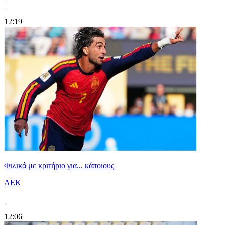
|
12:19
Φιλικά με κριτήριο για... κάποιους
ΑΕΚ
|
12:06