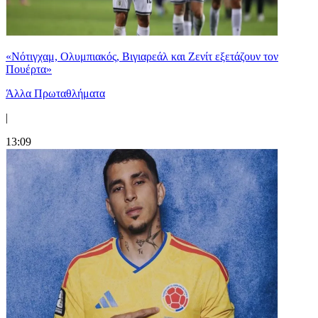
«Νότιγχαμ, Ολυμπιακός, Βιγιαρεάλ και Ζενίτ εξετάζουν τον
Πουέρτα»
Άλλα Πρωταθλήματα
|
13:09