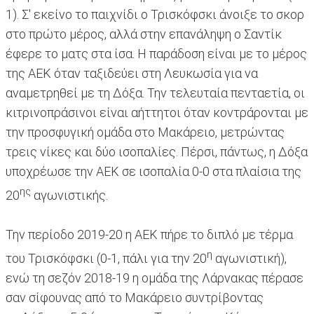
1). Σ' εκείνο το παιχνίδι ο Τρισκόφσκι άνοιξε το σκορ
στο πρώτο μέρος, αλλά στην επανάληψη ο Σαντίκ
έφερε το ματς στα ίσα. Η παράδοση είναι με το μέρος
της ΑΕΚ όταν ταξιδεύει στη Λευκωσία για να
αναμετρηθεί με τη Δόξα. Την τελευταία πενταετία, οι
κιτρινοπράσινοι είναι αήττητοι όταν κοντράρονται με
την προσφυγική ομάδα στο Μακάρειο, μετρώντας
τρεις νίκες και δύο ισοπαλίες. Πέρσι, πάντως, η Δόξα
υποχρέωσε την ΑΕΚ σε ισοπαλία 0-0 στα πλαίσια της
ης
20
αγωνιστικής.
Την περίοδο 2019-20 η ΑΕΚ πήρε το διπλό με τέρμα
η
του Τρισκόφσκι (0-1, πάλι για την 20
αγωνιστική),
ενώ τη σεζόν 2018-19 η ομάδα της Λάρνακας πέρασε
σαν σίφουνας από το Μακάρειο συντρίβοντας