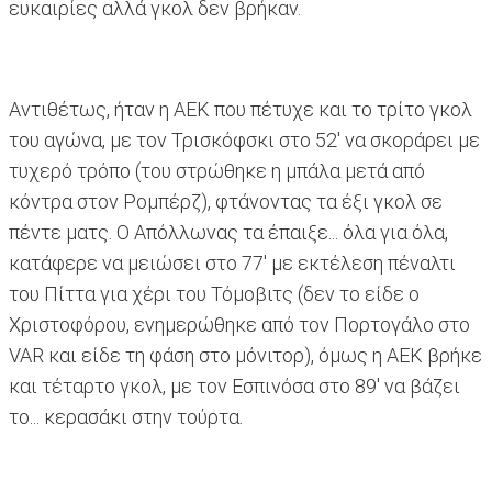
ευκαιρίες αλλά γκολ δεν βρήκαν.
Αντιθέτως, ήταν η ΑΕΚ που πέτυχε και το τρίτο γκολ
του αγώνα, με τον Τρισκόφσκι στο 52' να σκοράρει με
τυχερό τρόπο (του στρώθηκε η μπάλα μετά από
κόντρα στον Ρομπέρζ), φτάνοντας τα έξι γκολ σε
πέντε ματς. Ο Απόλλωνας τα έπαιξε... όλα για όλα,
κατάφερε να μειώσει στο 77' με εκτέλεση πέναλτι
του Πίττα για χέρι του Τόμοβιτς (δεν το είδε ο
Χριστοφόρου, ενημερώθηκε από τον Πορτογάλο στο
VAR και είδε τη φάση στο μόνιτορ), όμως η ΑΕΚ βρήκε
και τέταρτο γκολ, με τον Εσπινόσα στο 89' να βάζει
το... κερασάκι στην τούρτα.