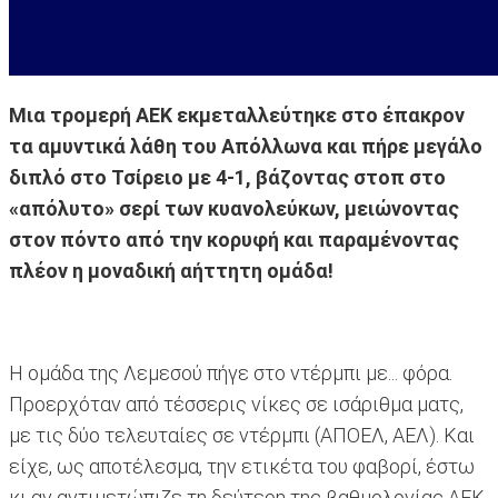
Μια τρομερή ΑΕΚ εκμεταλλεύτηκε στο έπακρον
τα αμυντικά λάθη του Απόλλωνα και πήρε μεγάλο
διπλό στο Τσίρειο με 4-1, βάζοντας στοπ στο
«απόλυτο» σερί των κυανολεύκων, μειώνοντας
στον πόντο από την κορυφή και παραμένοντας
πλέον η μοναδική αήττητη ομάδα!
Η ομάδα της Λεμεσού πήγε στο ντέρμπι με... φόρα.
Προερχόταν από τέσσερις νίκες σε ισάριθμα ματς,
με τις δύο τελευταίες σε ντέρμπι (ΑΠΟΕΛ, ΑΕΛ). Και
είχε, ως αποτέλεσμα, την ετικέτα του φαβορί, έστω
κι αν αντιμετώπιζε τη δεύτερη της βαθμολογίας ΑΕΚ.