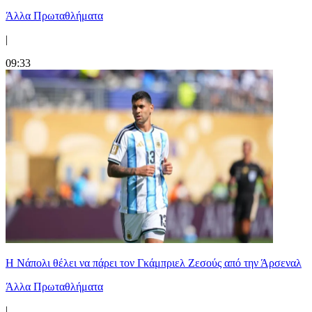
Άλλα Πρωταθλήματα
|
09:33
Η Νάπολι θέλει να πάρει τον Γκάμπριελ Ζεσούς από την Άρσεναλ
Άλλα Πρωταθλήματα
|