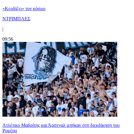
«Κερδίζει» τον κόσμο
ΝΤΡΙΜΠΛΕΣ
|
09:56
Ατλέτικο Μαδρίτης και Άρσεναλ μπήκαν στη διεκδίκηση του
Ρομέρο