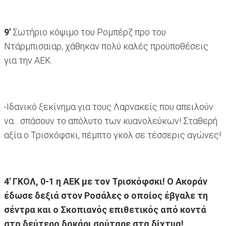
9'
Σωτήριο κόψιμο του Ρομπέρζ προ του
Ντάρμπισαϊαρ, χάθηκαν πολύ καλές προϋποθέσεις
για την ΑΕΚ.
-Iδανικό ξεκίνημα για τους Λαρνακείς που απειλούν
να... σπάσουν το απόλυτο των κυανολεύκων! Σταθερή
αξία ο Τρισκόφσκι, πέμπτο γκολ σε τέσσερις αγώνες!
4' ΓΚΟΛ, 0-1 η ΑΕΚ με τον Τρισκόφσκι! Ο Ακοράν
έδωσε δεξιά στον Ροσάλες ο οποίος έβγαλε τη
σέντρα και ο Σκοπιανός επιθετικός από κοντά
στο δεύτερο δοκάρι σούταρε στα δίχτυα!