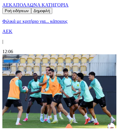
ΑΕΚ
ΑΠΟΛΛΩΝ
Α ΚΑΤΗΓΟΡΙΑ
Ροή ειδήσεων
Δημοφιλή
Φιλικά με κριτήριο για... κάποιους
ΑΕΚ
|
12:06