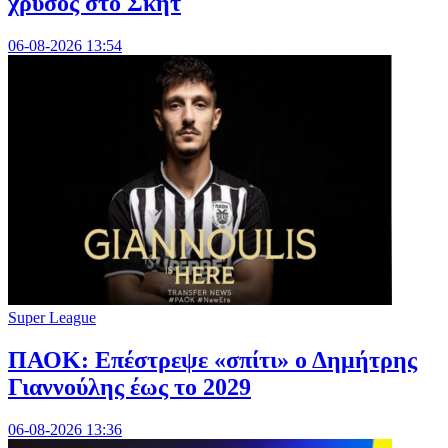
χρυσός στο Σκητ
06-08-2026 13:54
Super League
ΠΑΟΚ: Επέστρεψε «σπίτι» ο Δημήτρης
Γιαννούλης έως το 2029
06-08-2026 13:36