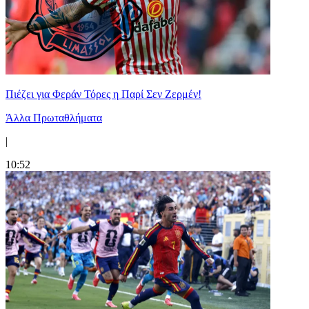
Πιέζει για Φεράν Τόρες η Παρί Σεν Ζερμέν!
Άλλα Πρωταθλήματα
|
10:52