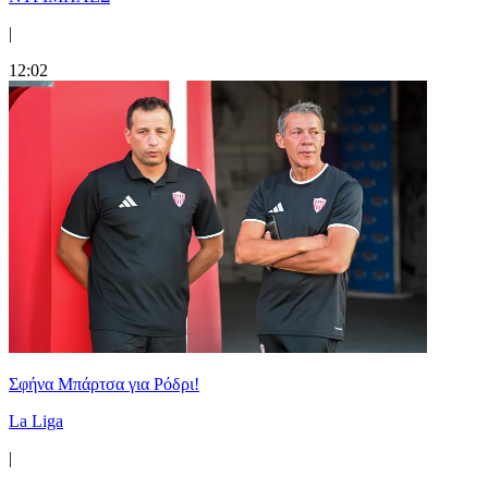
|
12:02
Σφήνα Μπάρτσα για Ρόδρι!
La Liga
|