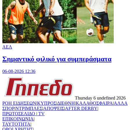
ΑΕΛ
Σημαντικό φιλικό για συμπεράσματα
06-08-2026 12:36
Thursday 6 undefined 2026
ΡΟΗ ΕΙΔΗΣΕΩΝ
|
ΚΥΠΡΟΣ
|
ΔΙΕΘΝΗ
|
ΚΑΛΑΘΟΣΦΑΙΡΑ
|
ΑΛΛΑ
ΣΠΟΡ
|
ΝΤΡΙΜΠΛΕΣ
|
ΑΠΟΨΕΙΣ
|
AFTER DERBY
|
ΠΡΩΤΟΣΕΛΙΔΟ
|
TV
ΕΠΙΚΟΙΝΩΝΙΑ
|
TAYTOTHTA
|
ΟΡΟΙ ΧΡΗΣΗΣ
|