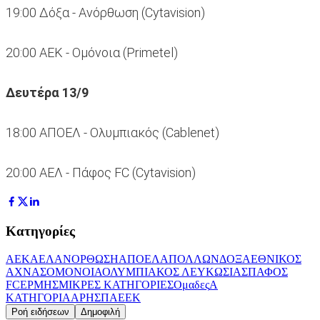
19:00 Δόξα - Ανόρθωση (Cytavision)
20:00 ΑΕΚ - Ομόνοια (Primetel)
Δευτέρα 13/9
18:00 ΑΠΟΕΛ - Ολυμπιακός (Cablenet)
20:00 ΑΕΛ - Πάφος FC (Cytavision)
Κατηγορίες
ΑΕΚ
ΑΕΛ
ΑΝΟΡΘΩΣΗ
ΑΠΟΕΛ
ΑΠΟΛΛΩΝ
ΔΟΞΑ
ΕΘΝΙΚΟΣ
ΑΧΝΑΣ
ΟΜΟΝΟΙΑ
ΟΛΥΜΠΙΑΚΟΣ ΛΕΥΚΩΣΙΑΣ
ΠΑΦΟΣ
FC
ΕΡΜΗΣ
ΜΙΚΡΕΣ ΚΑΤΗΓΟΡΙΕΣ
Ομαδες
Α
ΚΑΤΗΓΟΡΙΑ
ΑΡΗΣ
ΠΑΕΕΚ
Ροή ειδήσεων
Δημοφιλή