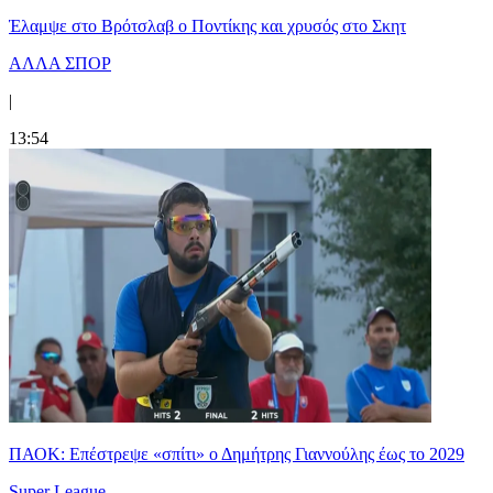
Έλαμψε στο Βρότσλαβ ο Ποντίκης και χρυσός στο Σκητ
ΑΛΛΑ ΣΠΟΡ
|
13:54
ΠΑΟΚ: Επέστρεψε «σπίτι» ο Δημήτρης Γιαννούλης έως το 2029
Super League