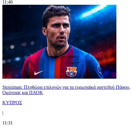
11:46
Stoiximan: Πληθώρα επιλογών για τα ευρωπαϊκά ραντεβού Πάφου,
Ομόνοιας και ΠΑΟΚ
ΚΥΠΡΟΣ
|
11:31