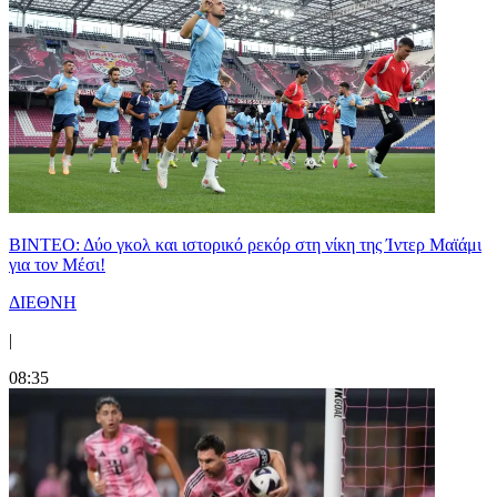
ΒΙΝΤΕΟ: Δύο γκολ και ιστορικό ρεκόρ στη νίκη της Ίντερ Μαϊάμι
για τον Μέσι!
ΔΙΕΘΝΗ
|
08:35