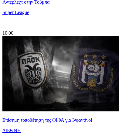
Άντερλεχτ στην Τούμπα
Super League
|
10:00
Επίσημη τοποθέτηση της ΦΙΦΑ για Ινφαντίνο!
ΔΙΕΘΝΗ