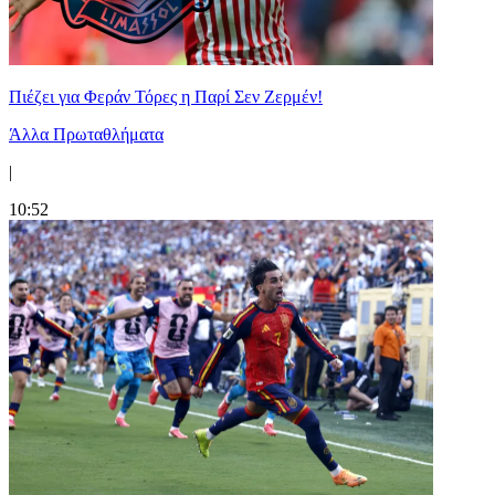
Πιέζει για Φεράν Τόρες η Παρί Σεν Ζερμέν!
Άλλα Πρωταθλήματα
|
10:52