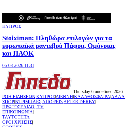
ΚΥΠΡΟΣ
Stoiximan: Πληθώρα επιλογών για τα
ευρωπαϊκά ραντεβού Πάφου, Ομόνοιας
και ΠΑΟΚ
06-08-2026 11:31
Thursday 6 undefined 2026
ΡΟΗ ΕΙΔΗΣΕΩΝ
|
ΚΥΠΡΟΣ
|
ΔΙΕΘΝΗ
|
ΚΑΛΑΘΟΣΦΑΙΡΑ
|
ΑΛΛΑ
ΣΠΟΡ
|
ΝΤΡΙΜΠΛΕΣ
|
ΑΠΟΨΕΙΣ
|
AFTER DERBY
|
ΠΡΩΤΟΣΕΛΙΔΟ
|
TV
ΕΠΙΚΟΙΝΩΝΙΑ
|
TAYTOTHTA
|
ΟΡΟΙ ΧΡΗΣΗΣ
|