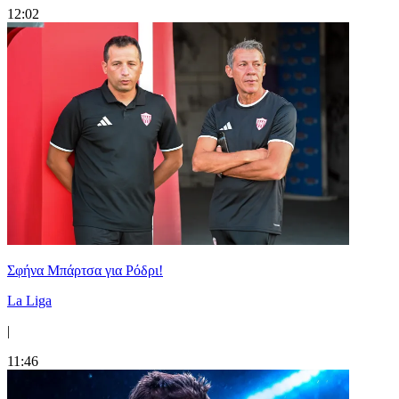
12:02
Σφήνα Μπάρτσα για Ρόδρι!
La Liga
|
11:46