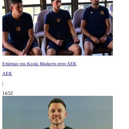
Επίσημο του Κερίμ Μράμπτι στην ΑΕK
ΑΕΚ
|
14:52