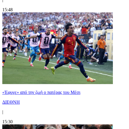
15:48
«Έφυγε» από την ζωή ο πατέρας του Μέσι
ΔΙΕΘΝΗ
|
15:30