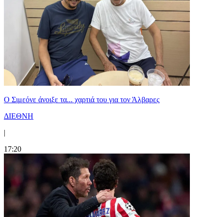
Ο Σιμεόνε άνοιξε τα... χαρτιά του για τον Άλβαρες
ΔΙΕΘΝΗ
|
17:20