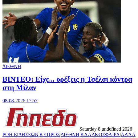
ΔΙΕΘΝΗ
BINTEO: Είχε... ορέξεις η Τσέλσι κόντρα
στη Μίλαν
08-08-2026 17:57
Saturday 8 undefined 2026
ΡΟΗ ΕΙΔΗΣΕΩΝ
|
ΚΥΠΡΟΣ
|
ΔΙΕΘΝΗ
|
ΚΑΛΑΘΟΣΦΑΙΡΑ
|
ΑΛΛΑ