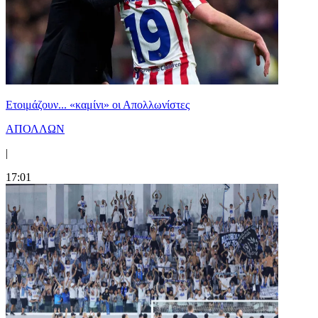
Ετοιμάζουν... «καμίνι» οι Απολλωνίστες
ΑΠΟΛΛΩΝ
|
17:01