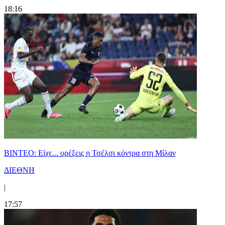
18:16
BINTEO: Είχε... ορέξεις η Τσέλσι κόντρα στη Μίλαν
ΔΙΕΘΝΗ
|
17:57