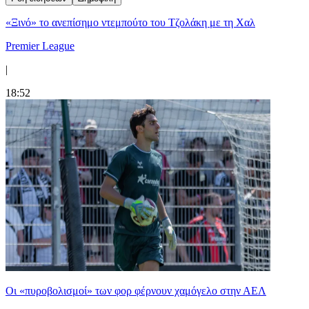
«Ξινό» το ανεπίσημο ντεμπούτο του Τζολάκη με τη Χαλ
Premier League
|
18:52
Οι «πυροβολισμοί» των φορ φέρνουν χαμόγελο στην ΑΕΛ