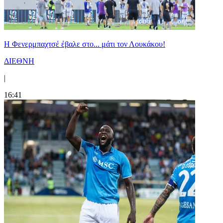
Η Φενερμπαχτσέ έβαλε στο... μάτι τον Λουκάκου!
ΔΙΕΘΝΗ
|
16:41