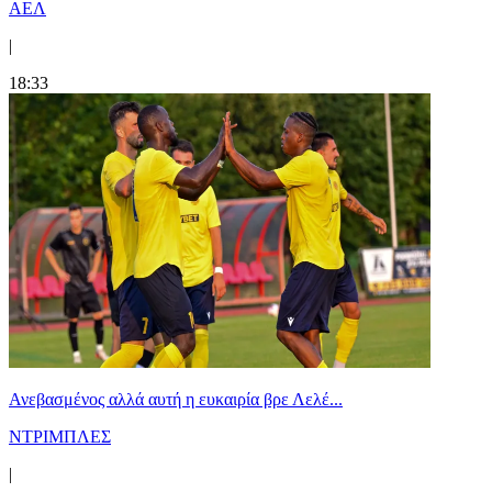
ΑΕΛ
|
18:33
Ανεβασμένος αλλά αυτή η ευκαιρία βρε Λελέ...
ΝΤΡΙΜΠΛΕΣ
|