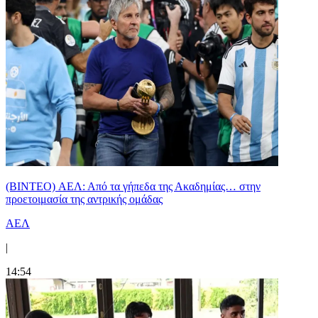
(BINTEO) ΑΕΛ: Από τα γήπεδα της Ακαδημίας… στην
προετοιμασία της αντρικής ομάδας
ΑΕΛ
|
14:54