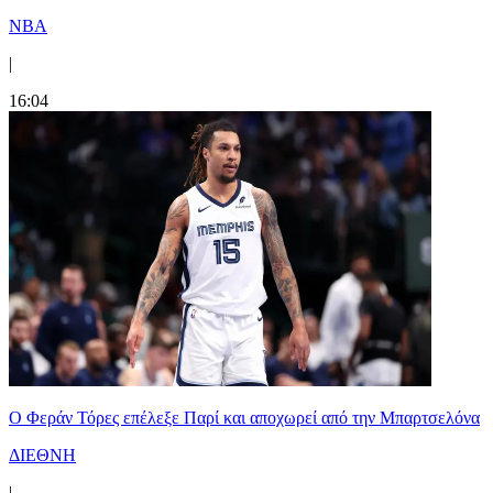
NBA
|
16:04
Ο Φεράν Τόρες επέλεξε Παρί και αποχωρεί από την Μπαρτσελόνα
ΔΙΕΘΝΗ
|