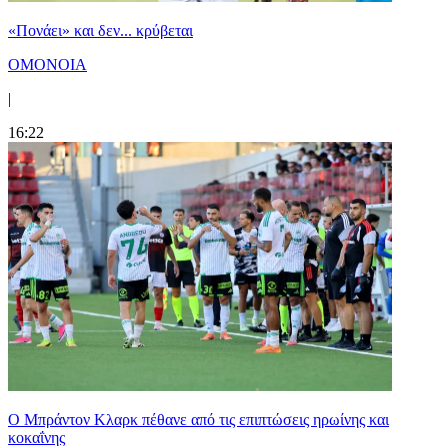
«Πονάει» και δεν... κρύβεται
ΟΜΟΝΟΙΑ
|
16:22
Ο Μπράντον Κλαρκ πέθανε από τις επιπτώσεις ηρωίνης και
κοκαΐνης