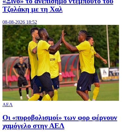
«Ξινό» το ανεπίσημο ντεμπούτο του
Τζολάκη με τη Χαλ
08-08-2026 18:52
ΑΕΛ
Οι «πυροβολισμοί» των φορ φέρνουν
χαμόγελο στην ΑΕΛ