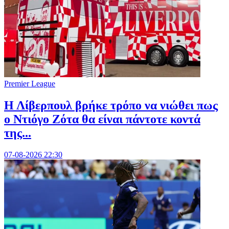
Premier League
Η Λίβερπουλ βρήκε τρόπο να νιώθει πως
ο Ντιόγο Ζότα θα είναι πάντοτε κοντά
της...
07-08-2026 22:30