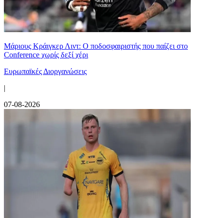
Μάριους Κράιγκερ Λιντ: Ο ποδοσφαιριστής που παίζει στο
Conference χωρίς δεξί χέρι
Ευρωπαϊκές Διοργανώσεις
|
07-08-2026