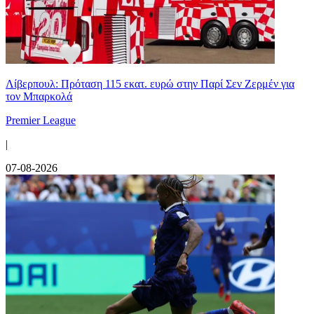
Λίβερπουλ: Πρόταση 115 εκατ. ευρώ στην Παρί Σεν Ζερμέν για
τον Μπαρκολά
Premier League
|
07-08-2026