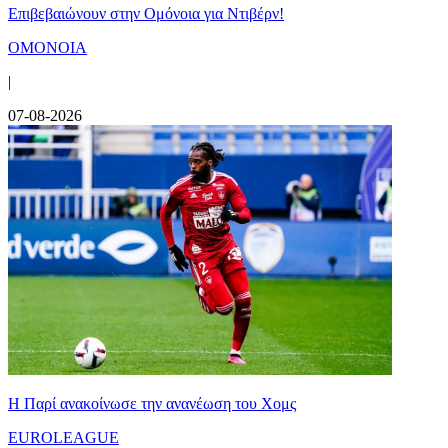
Επιβεβαιώνουν στην Ομόνοια για Ντιβέρν!
ΟΜΟΝΟΙΑ
|
07-08-2026
Η Παρί ανακοίνωσε την ανανέωση του Χομς
EUROLEAGUE