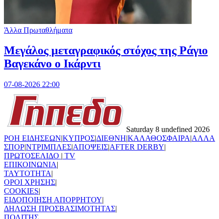
Άλλα Πρωταθλήματα
Μεγάλος μεταγραφικός στόχος της Ράγιο
Βαγεκάνο ο Ικάρντι
07-08-2026 22:00
Saturday 8 undefined 2026
ΡΟΗ ΕΙΔΗΣΕΩΝ
|
ΚΥΠΡΟΣ
|
ΔΙΕΘΝΗ
|
ΚΑΛΑΘΟΣΦΑΙΡΑ
|
ΑΛΛΑ
ΣΠΟΡ
|
ΝΤΡΙΜΠΛΕΣ
|
ΑΠΟΨΕΙΣ
|
AFTER DERBY
|
ΠΡΩΤΟΣΕΛΙΔΟ
|
TV
ΕΠΙΚΟΙΝΩΝΙΑ
|
TAYTOTHTA
|
ΟΡΟΙ ΧΡΗΣΗΣ
|
COOKIES
|
ΕΙΔΟΠΟΙΗΣΗ ΑΠΟΡΡΗΤΟΥ
|
ΔΗΛΩΣΗ ΠΡΟΣΒΑΣΙΜΟΤΗΤΑΣ
|
ΠΟΛΙΤΗΣ