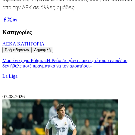
από την ΑΕΚ σε άλλες ομάδες.
Κατηγορίες
ΑΕΚ
Α ΚΑΤΗΓΟΡΙΑ
Ροή ειδήσεων
Δημοφιλή
Μοριέντες για Ρόδρι: «Η Ρεάλ δε χάνει παίκτες τέτοιου επιπέδου,
δεν ήθελε ποτέ πραγματικά να τον αποκτήσει»
La Liga
|
07-08-2026