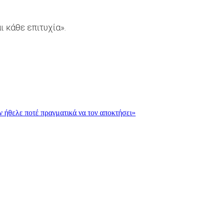
ι κάθε επιτυχία».
εν ήθελε ποτέ πραγματικά να τον αποκτήσει»