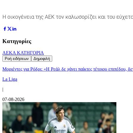
H oικογένεια της ΑΕΚ τον καλωσορίζει και του εύχετα
Κατηγορίες
ΑΕΚ
Α ΚΑΤΗΓΟΡΙΑ
Ροή ειδήσεων
Δημοφιλή
Μοριέντες για Ρόδρι: «Η Ρεάλ δε χάνει παίκτες τέτοιου επιπέδου, δ
La Liga
|
07-08-2026