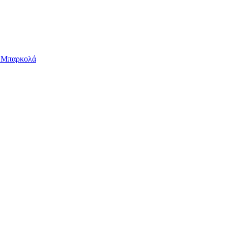
ν Μπαρκολά