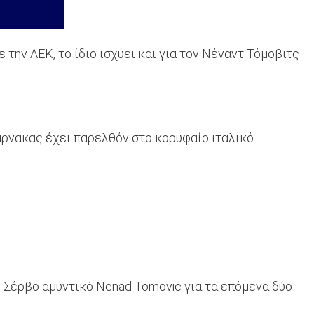
την ΑΕΚ, το ίδιο ισχύει και για τον Νέναντ Τόμοβιτς
άρνακας έχει παρελθόν στο κορυφαίο ιταλικό
 Σέρβο αμυντικό Nenad Tomovic για τα επόμενα δύο