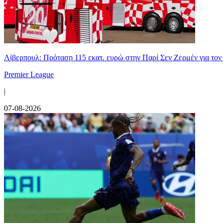
Λίβερπουλ: Πρόταση 115 εκατ. ευρώ στην Παρί Σεν Ζερμέν για το
Premier League
|
07-08-2026