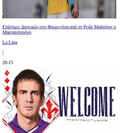
Επίσημο: Δανεικός στη Φιορεντίνα από τη Ρεάλ Μαδρίτης ο
Μασταντουόνο
La Liga
|
20:15