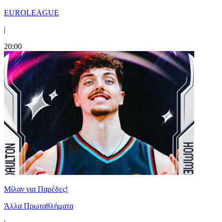
EUROLEAGUE
|
20:00
Μίλαν για Παρέδες!
Άλλα Πρωταθλήματα