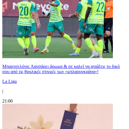
Μπαρτσελόνα: Λανσάρει άρωμα & σε καλεί να φτιάξεις το δικό
σου από τις θρυλικές στιγμές των «μπλαουγκράνα»!
La Liga
|
21:00