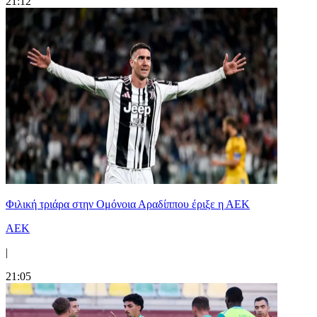
21:12
Φιλική τριάρα στην Ομόνοια Αραδίππου έριξε η ΑΕΚ
ΑΕΚ
|
21:05