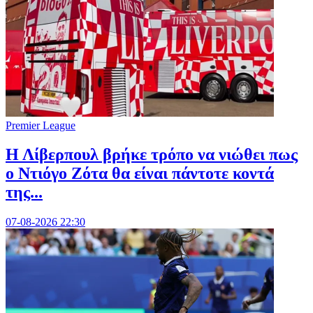
Premier League
Η Λίβερπουλ βρήκε τρόπο να νιώθει πως
ο Ντιόγο Ζότα θα είναι πάντοτε κοντά
της...
07-08-2026 22:30