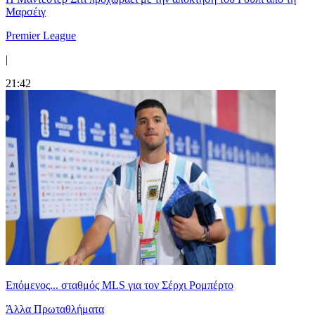
Μαρσέιγ
Premier League
|
21:42
Επόμενος... σταθμός MLS για τον Σέρχι Ρομπέρτο
Άλλα Πρωταθλήματα