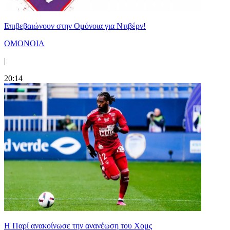
Επιβεβαιώνουν στην Ομόνοια για Ντιβέρν!
ΟΜΟΝΟΙΑ
|
20:14
Η Παρί ανακοίνωσε την ανανέωση του Χομς