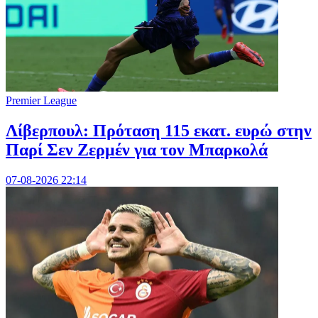
Premier League
Λίβερπουλ: Πρόταση 115 εκατ. ευρώ στην
Παρί Σεν Ζερμέν για τον Μπαρκολά
07-08-2026 22:14