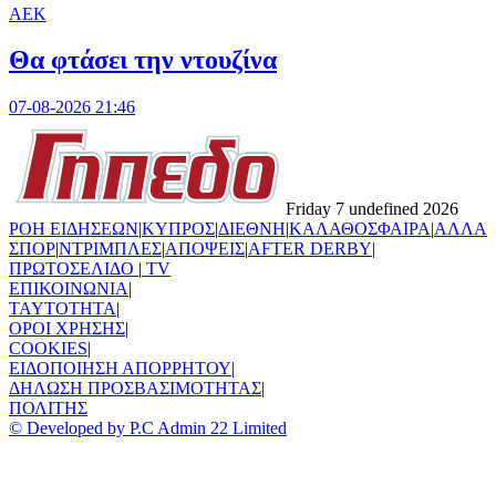
ΑΕΚ
Θα φτάσει την ντουζίνα
07-08-2026 21:46
Friday 7 undefined 2026
ΡΟΗ ΕΙΔΗΣΕΩΝ
|
ΚΥΠΡΟΣ
|
ΔΙΕΘΝΗ
|
ΚΑΛΑΘΟΣΦΑΙΡΑ
|
ΑΛΛΑ
ΣΠΟΡ
|
ΝΤΡΙΜΠΛΕΣ
|
ΑΠΟΨΕΙΣ
|
AFTER DERBY
|
ΠΡΩΤΟΣΕΛΙΔΟ
|
TV
ΕΠΙΚΟΙΝΩΝΙΑ
|
TAYTOTHTA
|
ΟΡΟΙ ΧΡΗΣΗΣ
|
COOKIES
|
ΕΙΔΟΠΟΙΗΣΗ ΑΠΟΡΡΗΤΟΥ
|
ΔΗΛΩΣΗ ΠΡΟΣΒΑΣΙΜΟΤΗΤΑΣ
|
ΠΟΛΙΤΗΣ
© Developed by P.C Admin 22 Limited