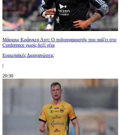
Μάριους Κράιγκερ Λιντ: Ο ποδοσφαιριστής που παίζει στο
Conference χωρίς δεξί χέρι
Ευρωπαϊκές Διοργανώσεις
|
20:30