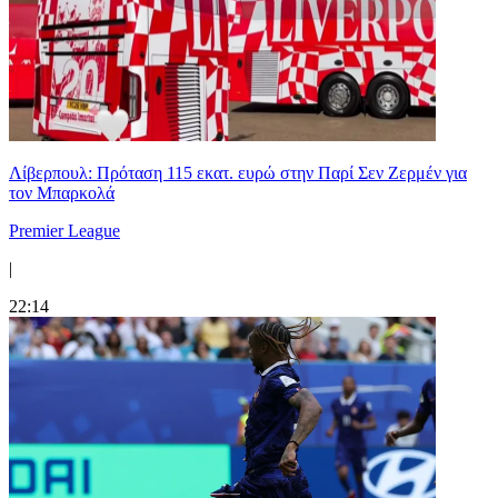
Λίβερπουλ: Πρόταση 115 εκατ. ευρώ στην Παρί Σεν Ζερμέν για
τον Μπαρκολά
Premier League
|
22:14