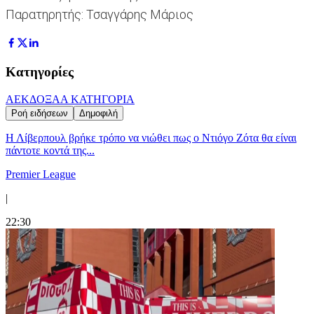
Παρατηρητής: Τσαγγάρης Μάριος
Κατηγορίες
ΑΕΚ
ΔΟΞΑ
Α ΚΑΤΗΓΟΡΙΑ
Ροή ειδήσεων
Δημοφιλή
Η Λίβερπουλ βρήκε τρόπο να νιώθει πως ο Ντιόγο Ζότα θα είναι
πάντοτε κοντά της...
Premier League
|
22:30