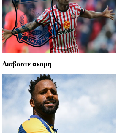
Διαβαστε ακομη