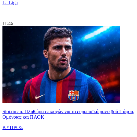
La Liga
|
11:46
Stoiximan: Πληθώρα επιλογών για τα ευρωπαϊκά ραντεβού Πάφου,
Ομόνοιας και ΠΑΟΚ
ΚΥΠΡΟΣ