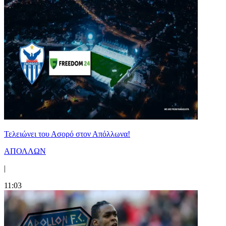
Τελειώνει του Ασορό στον Απόλλωνα!
ΑΠΟΛΛΩΝ
|
11:03