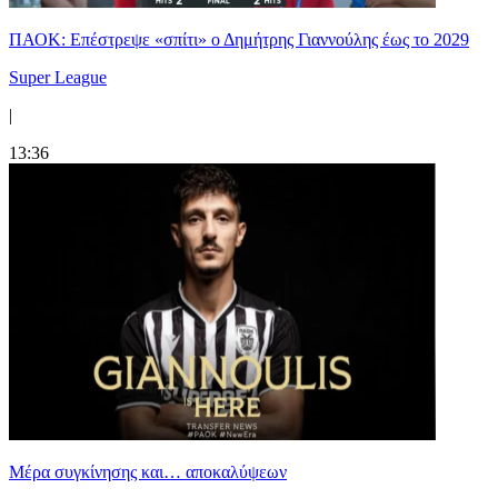
ΠΑΟΚ: Επέστρεψε «σπίτι» ο Δημήτρης Γιαννούλης έως το 2029
Super League
|
13:36
Mέρα συγκίνησης και… αποκαλύψεων