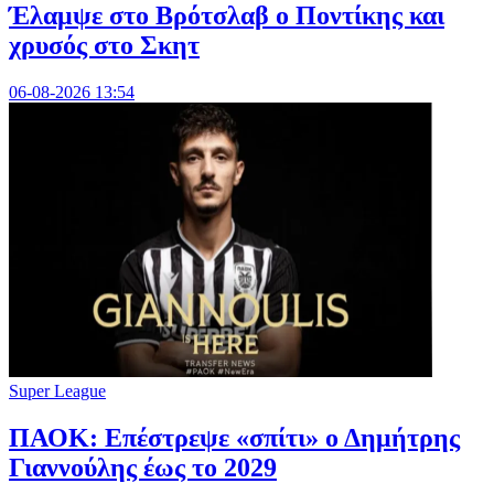
Έλαμψε στο Βρότσλαβ ο Ποντίκης και
χρυσός στο Σκητ
06-08-2026 13:54
Super League
ΠΑΟΚ: Επέστρεψε «σπίτι» ο Δημήτρης
Γιαννούλης έως το 2029