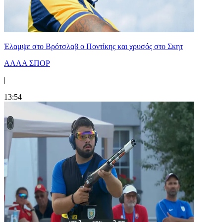
Έλαμψε στο Βρότσλαβ ο Ποντίκης και χρυσός στο Σκητ
ΑΛΛΑ ΣΠΟΡ
|
13:54